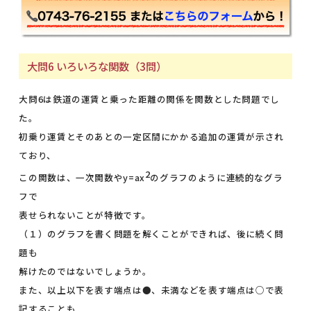
大問6 いろいろな関数（3問）
大問6は鉄道の運賃と乗った距離の関係を関数とした問題でし
た。
初乗り運賃とそのあとの一定区間にかかる追加の運賃が示され
ており、
2
この関数は、一次関数やy=ax
のグラフのように連続的なグラ
フで
表せられないことが特徴です。
（１）のグラフを書く問題を解くことができれば、後に続く問
題も
解けたのではないでしょうか。
また、以上以下を表す端点は●、未満などを表す端点は○で表
記することも