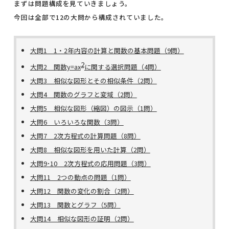
まずは問題構成を見ていきましょう。
今回は全部で12の大問から構成されていました。
大問1 1・2年内容の計算と関数の基本問題（9問）
2
大問2 関数y=ax
に関する選択問題（4問）
大問3 相似な図形とその相似条件（2問）
大問4 関数のグラフと変域（2問）
大問5 相似な図形（縮図）の図示（1問）
大問6 いろいろな関数（3問）
大問7 2次方程式の計算問題（8問）
大問8 相似な図形を用いた計算（2問）
大問9･10 2次方程式の応用問題（3問）
大問11 2つの動点の問題（1問）
大問12 関数の変化の割合（2問）
大問13 関数とグラフ（5問）
大問14 相似な図形の証明（2問）