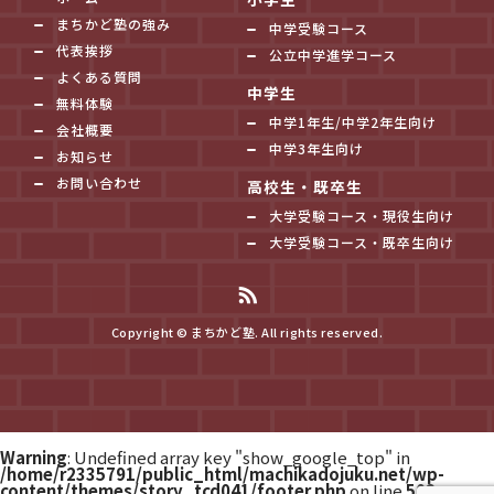
まちかど塾の強み
中学受験コース
代表挨拶
公立中学進学コース
よくある質問
中学生
無料体験
中学1年生/中学2年生向け
会社概要
中学3年生向け
お知らせ
お問い合わせ
高校生・既卒生
大学受験コース・現役生向け
大学受験コース・既卒生向け
Copyright © まちかど塾. All rights reserved.
Warning
: Undefined array key "show_google_top" in
/home/r2335791/public_html/machikadojuku.net/wp-
content/themes/story_tcd041/footer.php
on line
502