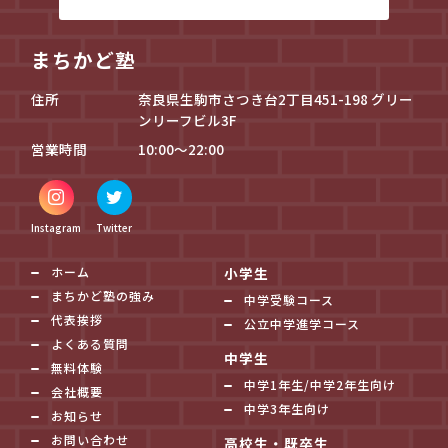
まちかど塾
住所
奈良県生駒市さつき台2丁目451-198 グリー
ンリーフビル3F
営業時間
10:00～22:00
Instagram
Twitter
ホーム
小学生
まちかど塾の強み
中学受験コース
代表挨拶
公立中学進学コース
よくある質問
中学生
無料体験
中学1年生/中学2年生向け
会社概要
中学3年生向け
お知らせ
お問い合わせ
高校生・既卒生