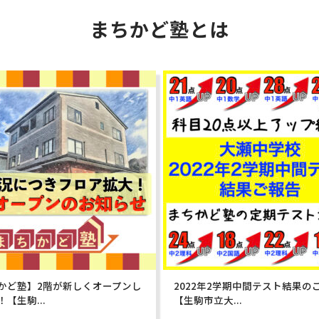
まちかど塾とは
かど塾】2階が新しくオープンし
2022年2学期中間テスト結果の
【生駒...
【生駒市立大...