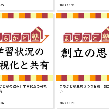
.05
2022.10.30
かど塾の強み】学習状況の可視
まちかど塾生駒さつき台校 創
有
い
.06
2022.08.28